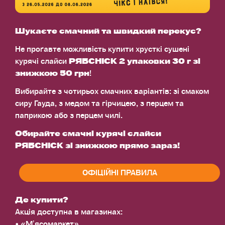
Шукаєте смачний та швидкий перекус?
Не проґавте можливість купити хрусткі сушені
курячі слайси
РЯБCHICK 2 упаковки 30 г зі
знижкою 50 грн
!
Вибирайте з чотирьох смачних варіантів: зі смаком
сиру Гауда, з медом та гірчицею, з перцем та
паприкою або з перцем чилі.
Обирайте смачні курячі слайси
РЯБCHICK зі знижкою прямо зараз!
ОФІЦІЙНІ ПРАВИЛА
Де купити?
Акція доступна в магазинах:
• «Мʼясомаркет»